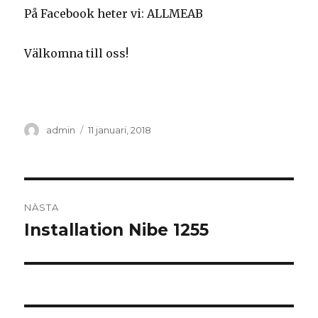
På Facebook heter vi: ALLMEAB
Välkomna till oss!
Författare
Postat
admin
11 januari, 2018
Inläggsnavigering
NÄSTA
Installation Nibe 1255
Nästa
inlägg: