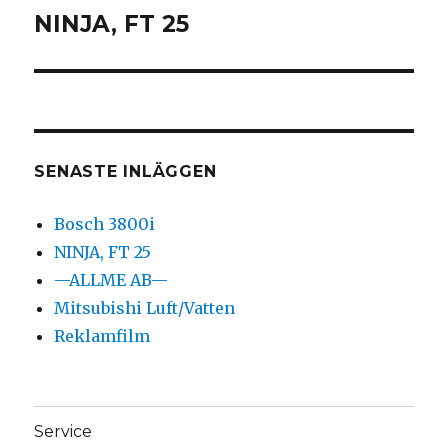
NINJA, FT 25
Föregående
inlägg:
SENASTE INLÄGGEN
Bosch 3800i
NINJA, FT 25
—ALLME AB—
Mitsubishi Luft/Vatten
Reklamfilm
Service