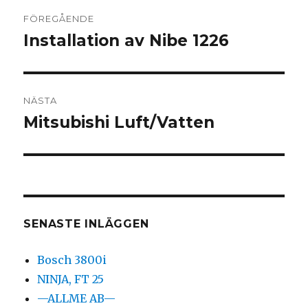
Inläggsnavigering
FÖREGÅENDE
Installation av Nibe 1226
Föregående
inlägg:
NÄSTA
Mitsubishi Luft/Vatten
Nästa
inlägg:
SENASTE INLÄGGEN
Bosch 3800i
NINJA, FT 25
—ALLME AB—