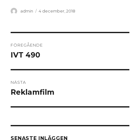
Författare
Postat
admin
4 december, 2018
Inläggsnavigering
FÖREGÅENDE
IVT 490
Föregående
inlägg:
NÄSTA
Reklamfilm
Nästa
inlägg:
SENASTE INLÄGGEN